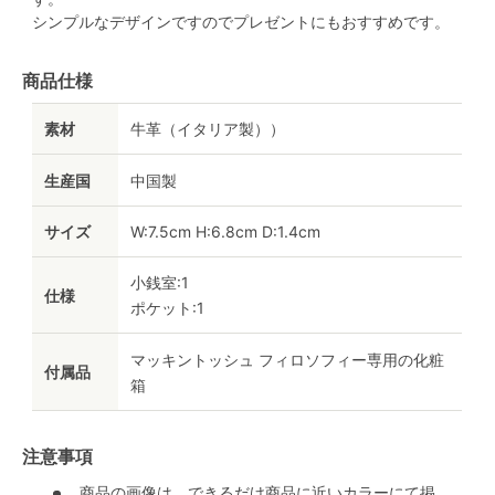
シンプルなデザインですのでプレゼントにもおすすめです。
商品仕様
素材
牛革（イタリア製））
生産国
中国製
サイズ
W:7.5cm H:6.8cm D:1.4cm
小銭室:1
仕様
ポケット:1
マッキントッシュ フィロソフィー専用の化粧
付属品
箱
注意事項
商品の画像は、できるだけ商品に近いカラーにて掲