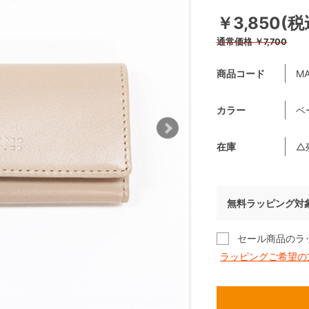
￥3,850(税
通常価格
￥7,700
商品コード
MA
カラー
ベ
在庫
△
無料ラッピング対
セール商品のラ
ラッピングご希望の