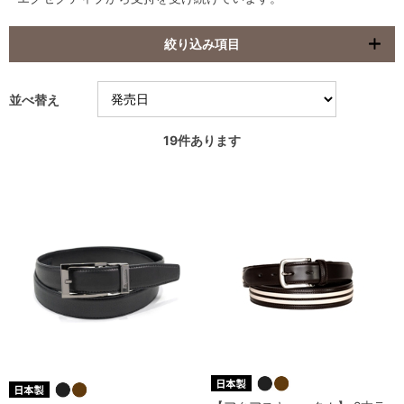
絞り込み項目
並べ替え
19
件あります