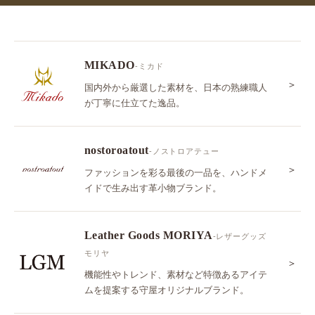
MIKADO
-ミカド
＞
国内外から厳選した素材を、日本の熟練職人
が丁寧に仕立てた逸品。
nostoroatout
-ノストロアテュー
＞
ファッションを彩る最後の一品を、ハンドメ
イドで生み出す革小物ブランド。
Leather Goods MORIYA
-レザーグッズ
モリヤ
＞
機能性やトレンド、素材など特徴あるアイテ
ムを提案する守屋オリジナルブランド。