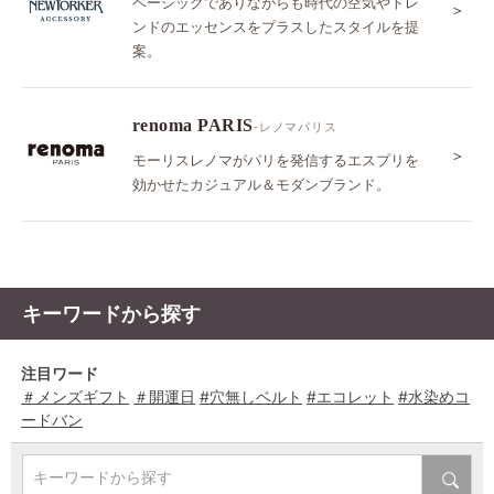
ベーシックでありながらも時代の空気やトレ
＞
ンドのエッセンスをプラスしたスタイルを提
案。
renoma PARIS
-レノマパリス
＞
モーリスレノマがパリを発信するエスプリを
効かせたカジュアル＆モダンブランド。
キーワードから探す
注目ワード
＃メンズギフト
＃開運日
#穴無しベルト
#エコレット
#水染めコ
ードバン
キーワードから探す