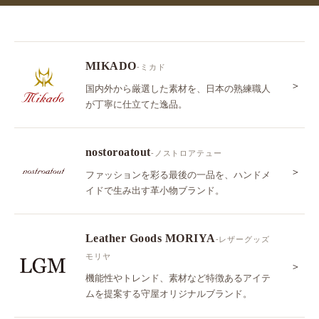
MIKADO
-ミカド
＞
国内外から厳選した素材を、日本の熟練職人
が丁寧に仕立てた逸品。
nostoroatout
-ノストロアテュー
＞
ファッションを彩る最後の一品を、ハンドメ
イドで生み出す革小物ブランド。
Leather Goods MORIYA
-レザーグッズ
モリヤ
＞
機能性やトレンド、素材など特徴あるアイテ
ムを提案する守屋オリジナルブランド。