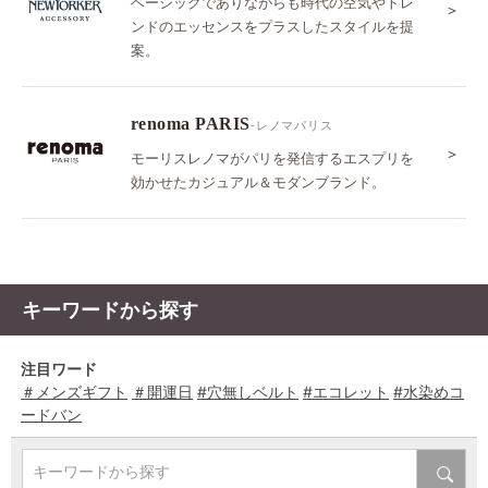
ベーシックでありながらも時代の空気やトレ
＞
ンドのエッセンスをプラスしたスタイルを提
案。
renoma PARIS
-レノマパリス
＞
モーリスレノマがパリを発信するエスプリを
効かせたカジュアル＆モダンブランド。
キーワードから探す
注目ワード
＃メンズギフト
＃開運日
#穴無しベルト
#エコレット
#水染めコ
ードバン
キーワードから探す