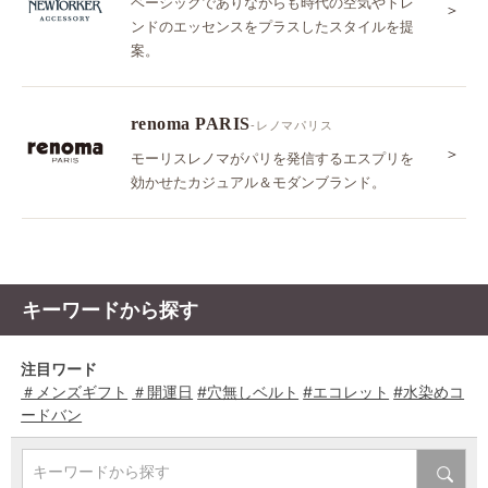
ベーシックでありながらも時代の空気やトレ
＞
ンドのエッセンスをプラスしたスタイルを提
案。
renoma PARIS
-レノマパリス
＞
モーリスレノマがパリを発信するエスプリを
効かせたカジュアル＆モダンブランド。
キーワードから探す
注目ワード
＃メンズギフト
＃開運日
#穴無しベルト
#エコレット
#水染めコ
ードバン
キーワードから探す