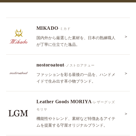
MIKADO
-ミカド
＞
国内外から厳選した素材を、日本の熟練職人
が丁寧に仕立てた逸品。
nostoroatout
-ノストロアテュー
＞
ファッションを彩る最後の一品を、ハンドメ
イドで生み出す革小物ブランド。
Leather Goods MORIYA
-レザーグッズ
モリヤ
＞
機能性やトレンド、素材など特徴あるアイテ
ムを提案する守屋オリジナルブランド。