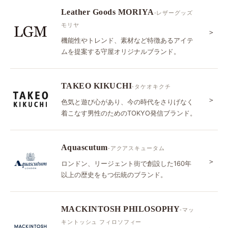
Leather Goods MORIYA
-レザーグッズ
モリヤ
＞
機能性やトレンド、素材など特徴あるアイテ
ムを提案する守屋オリジナルブランド。
TAKEO KIKUCHI
-タケオキクチ
＞
色気と遊び心があり、今の時代をさりげなく
着こなす男性のためのTOKYO発信ブランド。
Aquascutum
-アクアスキュータム
＞
ロンドン、リージェント街で創設した160年
以上の歴史をもつ伝統のブランド。
MACKINTOSH PHILOSOPHY
-マッ
キントッシュ フィロソフィー