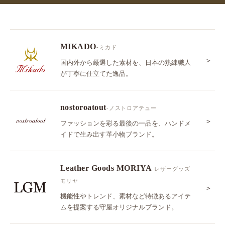
MIKADO
-ミカド
＞
国内外から厳選した素材を、日本の熟練職人
が丁寧に仕立てた逸品。
nostoroatout
-ノストロアテュー
＞
ファッションを彩る最後の一品を、ハンドメ
イドで生み出す革小物ブランド。
Leather Goods MORIYA
-レザーグッズ
モリヤ
＞
機能性やトレンド、素材など特徴あるアイテ
ムを提案する守屋オリジナルブランド。