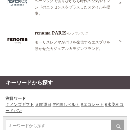
ベーシックでありながらも時代の空気やトレ
＞
ンドのエッセンスをプラスしたスタイルを提
案。
renoma PARIS
-レノマパリス
＞
モーリスレノマがパリを発信するエスプリを
効かせたカジュアル＆モダンブランド。
キーワードから探す
注目ワード
＃メンズギフト
＃開運日
#穴無しベルト
#エコレット
#水染めコ
ードバン
キーワードから探す