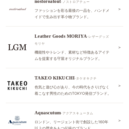
nostoroatout
-ノストロアテュー
＞
ファッションを彩る最後の一品を、ハンドメ
イドで生み出す革小物ブランド。
Leather Goods MORIYA
-レザーグッズ
モリヤ
＞
機能性やトレンド、素材など特徴あるアイテ
ムを提案する守屋オリジナルブランド。
TAKEO KIKUCHI
-タケオキクチ
＞
色気と遊び心があり、今の時代をさりげなく
着こなす男性のためのTOKYO発信ブランド。
Aquascutum
-アクアスキュータム
＞
ロンドン、リージェント街で創設した160年
以上の歴史をもつ伝統のブランド。