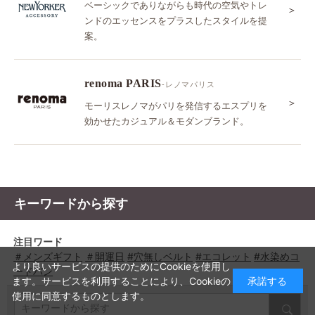
ベーシックでありながらも時代の空気やトレ
＞
ンドのエッセンスをプラスしたスタイルを提
案。
renoma PARIS
-レノマパリス
＞
モーリスレノマがパリを発信するエスプリを
効かせたカジュアル＆モダンブランド。
キーワードから探す
注目ワード
＃メンズギフト
＃開運日
#穴無しベルト
#エコレット
#水染めコ
より良いサービスの提供のためにCookieを使用し
ードバン
ます。サービスを利用することにより、Cookieの
承諾する
使用に同意するものとします。
キーワードから探す