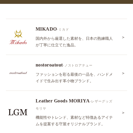
MIKADO
-ミカド
＞
国内外から厳選した素材を、日本の熟練職人
が丁寧に仕立てた逸品。
nostoroatout
-ノストロアテュー
＞
ファッションを彩る最後の一品を、ハンドメ
イドで生み出す革小物ブランド。
Leather Goods MORIYA
-レザーグッズ
モリヤ
＞
機能性やトレンド、素材など特徴あるアイテ
ムを提案する守屋オリジナルブランド。