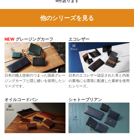
4
件あります
他のシリーズを見る
NEW
グレージングカーフ
エコレザー
日本の職人技術のつまった国産グレー
日本のエコレザー認定された革と内装
ジングカーフと隠し縫いを採用したシ
の裏地にも環境に配慮した素材を使用
リーズです。
たシリーズ。
オイルコードバン
シャトーブリアン