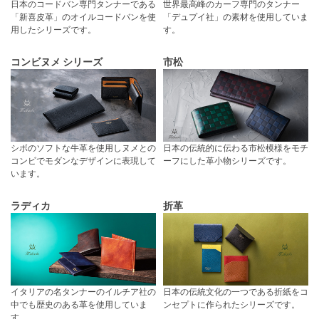
日本のコードバン専門タンナーである
世界最高峰のカーフ専門のタンナー
「新喜皮革」のオイルコードバンを使
「デュプイ社」の素材を使用していま
用したシリーズです。
す。
コンビヌメ シリーズ
市松
シボのソフトな牛革を使用しヌメとの
日本の伝統的に伝わる市松模様をモチ
コンビでモダンなデザインに表現して
ーフにした革小物シリーズです。
います。
ラディカ
折革
イタリアの名タンナーのイルチア社の
日本の伝統文化の一つである折紙をコ
中でも歴史のある革を使用していま
ンセプトに作られたシリーズです。
す。