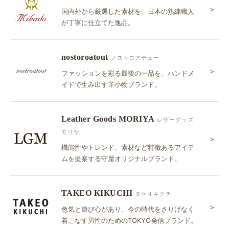
＞
国内外から厳選した素材を、日本の熟練職人
が丁寧に仕立てた逸品。
nostoroatout
-ノストロアテュー
＞
ファッションを彩る最後の一品を、ハンドメ
イドで生み出す革小物ブランド。
Leather Goods MORIYA
-レザーグッズ
モリヤ
＞
機能性やトレンド、素材など特徴あるアイテ
ムを提案する守屋オリジナルブランド。
TAKEO KIKUCHI
-タケオキクチ
＞
色気と遊び心があり、今の時代をさりげなく
着こなす男性のためのTOKYO発信ブランド。