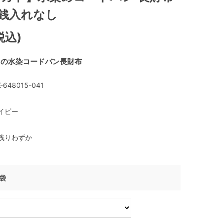
小銭入れなし
税込)
力の水染コードバン長財布
-648015-041
イビー
残りわずか
げ袋