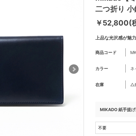
二つ折り 
￥52,800(
上品な光沢感が魅
商品コード
MK
カラー
ネ
在庫
△
MIKADO 紙手提