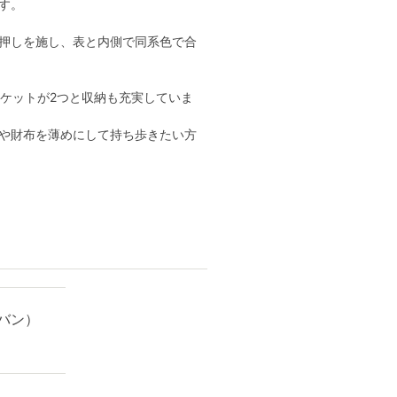
す。
押しを施し、表と内側で同系色で合
ポケットが2つと収納も充実していま
や財布を薄めにして持ち歩きたい方
バン）