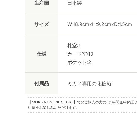
生産国
日本製
サイズ
W:18.9cmxH:9.2cmxD:1.5cm
札室:1
仕様
カード室:10
ポケット:2
付属品
ミカド専用の化粧箱
【MORIYA ONLINE STORE】でのご購入の方には
1年間無料保証
い物をお楽しみいただけます。