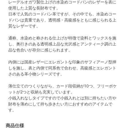
レーデルオガワ製仕上げの水染めコードバンのレザーを表に
使用した上質な長財布です。
日本で人気のコードバン革ですが、その中でも、水染めコー
ドバンは貴重であり、透明感・高級感をともに感じられる上
質なレザーです。
通称、水染めと称される仕上げが特徴で染料とワックスを施
し、奥行きのある透明感上品な光沢感とアンティーク調の上
品な色合いが存分に感じられます。
内側には国産レザーにエレガントな印象のサフィアーノ型押
しを施し、表と内側で同系色で合わせ、高級感とエレガント
さのある革小物シリーズです。
薄仕立てのつくりながら、カード段収納が10つ、フリーポケ
ットが2つと収納も充実しています。
小銭入れなしタイプですので小銭入れとは別に持ちたい方や
財布を薄めにして持ち歩きたい方におすすめのアイテムで
す。
商品仕様