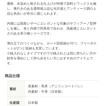
通称、水染めと称される仕上げが特徴で染料とワックスを施
し、奥行きのある透明感上品な光沢感とアンティーク調の上
品な色合いが存分に感じられます。
内側には国産レザーにエレガントな印象のサフィアーノ型押
しを施し、表と内側で同系色で合わせ、高級感とエレガント
さのある革小物シリーズです。
薄仕立てのつくりながら、カード段収納が10つ、フリーポケ
ットが2つと収納も充実しています。
小銭入れなしタイプですので小銭入れとは別に持ちたい方や
財布を薄めにして持ち歩きたい方におすすめのアイテムで
す。
商品仕様
表素材：馬革（アニリンコードバン）
素材
内素材：牛革（日本製）
生産国
日本製