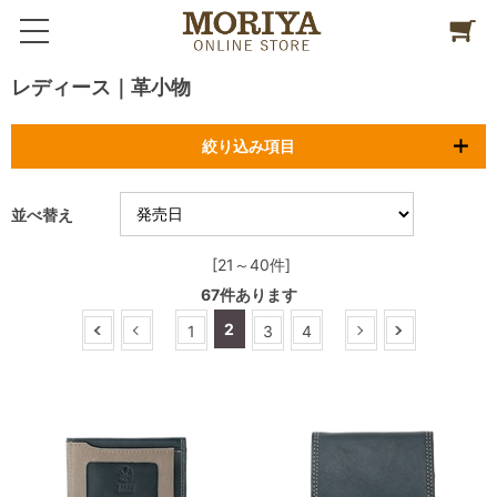
レディース｜革小物
絞り込み項目
並べ替え
[21～40件]
67
件あります
2
1
3
4