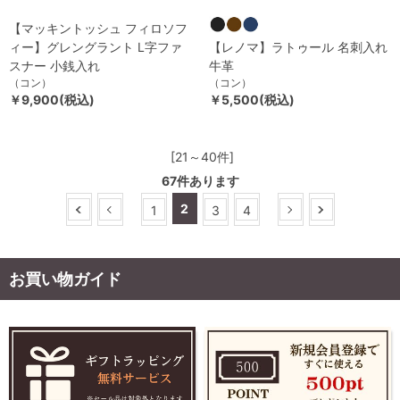
【マッキントッシュ フィロソフ
ィー】グレングラント L字ファ
【レノマ】ラトゥール 名刺入れ
スナー 小銭入れ
牛革
（コン）
（コン）
￥9,900(税込)
￥5,500(税込)
[21～40件]
67
件あります
2
1
3
4
お買い物ガイド