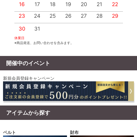
16
17
18
19
20
21
22
2
23
24
25
26
27
28
29
2
30
31
休業日
※商品発送、お問い合わせを含みます。
開催中のイベント
新規会員登録キャンペーン
アイテムから探す
ベルト
財布