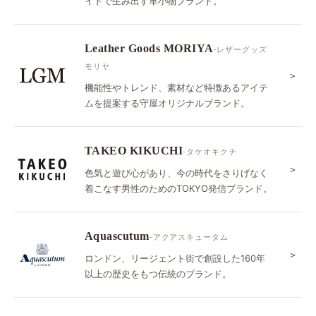
イドで生み出す革小物ブランド。
Leather Goods MORIYA
-レザーグッズ
モリヤ
＞
機能性やトレンド、素材など特徴あるアイテ
ムを提案する守屋オリジナルブランド。
TAKEO KIKUCHI
-タケオキクチ
＞
色気と遊び心があり、今の時代をさりげなく
着こなす男性のためのTOKYO発信ブランド。
Aquascutum
-アクアスキュータム
＞
ロンドン、リージェント街で創設した160年
以上の歴史をもつ伝統のブランド。