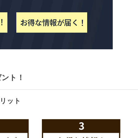
ゼント！
リット