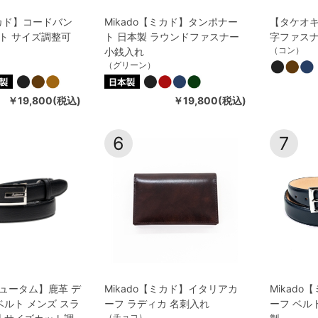
ミカド】コードバン
Mikado【ミカド】タンポナー
【タケオキ
ト サイズ調整可
ト 日本製 ラウンドファスナー
字ファスナ
（コン）
小銭入れ
（グリーン）
￥19,800(税込)
￥19,800(税込)
6
7
ュータム】鹿革 デ
Mikado【ミカド】イタリアカ
Mikad
ベルト メンズ スラ
ーフ ラディカ 名刺入れ
ーフ ベル
（チョコ）