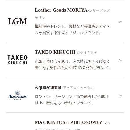
Leather Goods MORIYA
-レザーグッズ
モリヤ
＞
機能性やトレンド、素材など特徴あるアイテ
ムを提案する守屋オリジナルブランド。
TAKEO KIKUCHI
-タケオキクチ
＞
色気と遊び心があり、今の時代をさりげなく
着こなす男性のためのTOKYO発信ブランド。
Aquascutum
-アクアスキュータム
＞
ロンドン、リージェント街で創設した160年
以上の歴史をもつ伝統のブランド。
MACKINTOSH PHILOSOPHY
-マッ
キントッシュ フィロソフィー