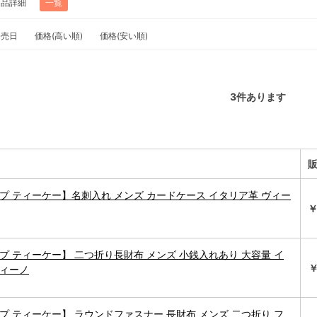
商品詳細
一覧
発売日
価格(高い順)
価格(安い順)
3
件あります
プ ティーケー】名刺入れ メンズ カードケース イタリア革 ヴィー
￥
プ ティーケー】 二つ折り長財布 メンズ 小銭入れあり 大容量 イ
￥
ヴィーノ
プ ティーケー】 ラウンドファスナー 長財布 メンズ 二つ折り フ