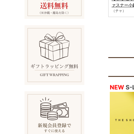
ァスナー小
（チャ）
NEW
S-