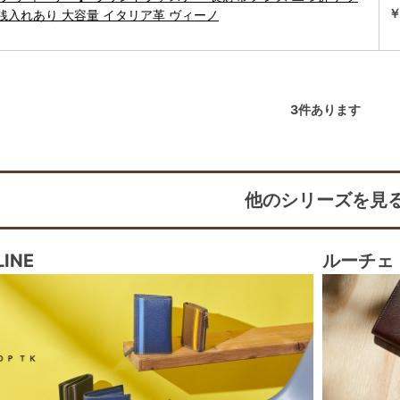
￥
銭入れあり 大容量 イタリア革 ヴィーノ
3
件あります
他のシリーズを見
LINE
ルーチェ