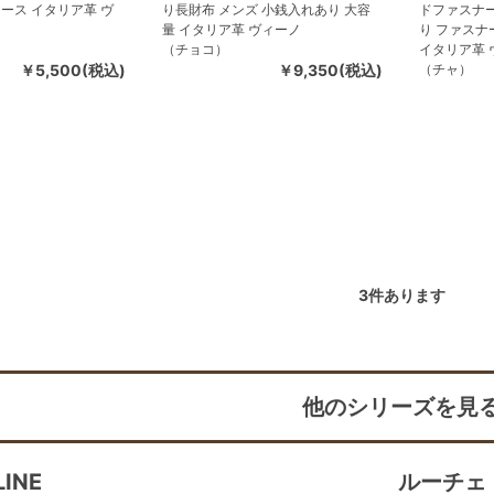
ース イタリア革 ヴ
り長財布 メンズ 小銭入れあり 大容
ドファスナー
量 イタリア革 ヴィーノ
り ファスナ
（チョコ）
イタリア革 
￥5,500(税込)
￥9,350(税込)
（チャ）
3
件あります
他のシリーズを見
LINE
ルーチェ