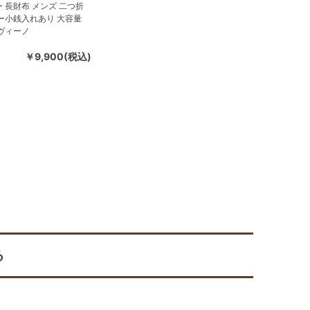
 長財布 メンズ 二つ折
ー小銭入れあり 大容量
ヴィーノ
￥9,900(税込)
る