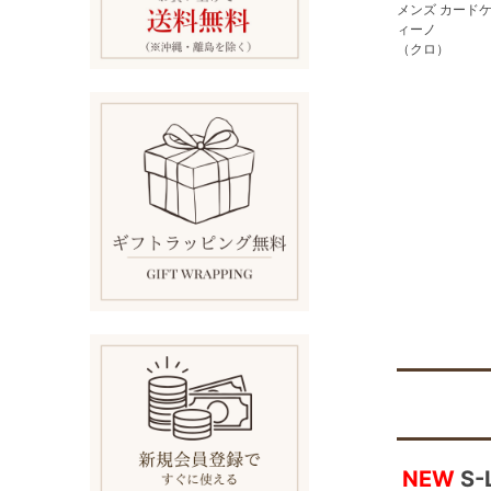
メンズ カードケ
ィーノ
（クロ）
NEW
S-