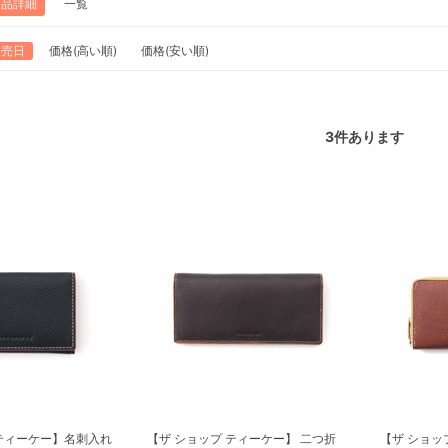
商品詳細
一覧
発売日
価格(高い順)
価格(安い順)
3
件あります
 ティーケー】名刺入れ
【ザ ショップ ティーケー】 二つ折
【ザ ショッ