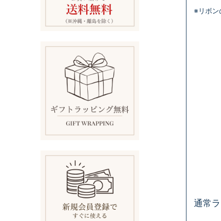
※リボ
通常ラ