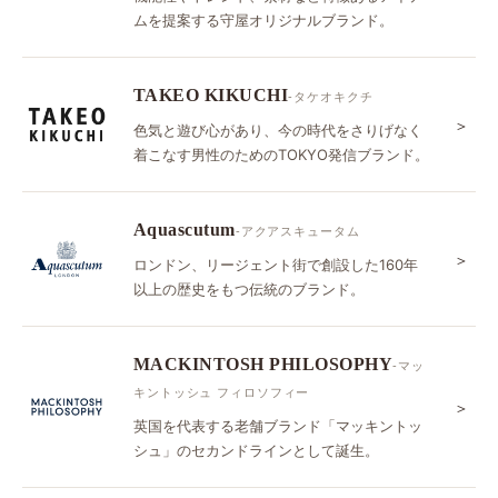
ムを提案する守屋オリジナルブランド。
TAKEO KIKUCHI
-タケオキクチ
＞
色気と遊び心があり、今の時代をさりげなく
着こなす男性のためのTOKYO発信ブランド。
Aquascutum
-アクアスキュータム
＞
ロンドン、リージェント街で創設した160年
以上の歴史をもつ伝統のブランド。
MACKINTOSH PHILOSOPHY
-マッ
キントッシュ フィロソフィー
＞
英国を代表する老舗ブランド「マッキントッ
シュ」のセカンドラインとして誕生。