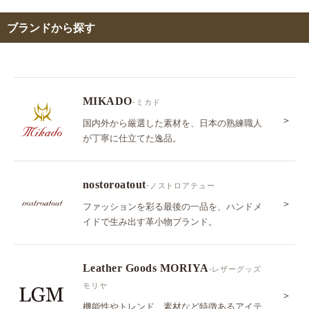
ブランドから探す
MIKADO
-ミカド
＞
国内外から厳選した素材を、日本の熟練職人
が丁寧に仕立てた逸品。
nostoroatout
-ノストロアテュー
＞
ファッションを彩る最後の一品を、ハンドメ
イドで生み出す革小物ブランド。
Leather Goods MORIYA
-レザーグッズ
モリヤ
＞
機能性やトレンド、素材など特徴あるアイテ