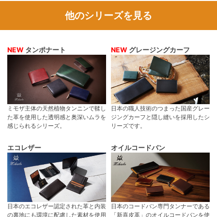
他のシリーズを見る
NEW
タンポナート
NEW
グレージングカーフ
ミモザ主体の天然植物タンニンで鞣し
日本の職人技術のつまった国産グレー
た革を使用した透明感と奥深いムラを
ジングカーフと隠し縫いを採用したシ
感じられるシリーズ。
リーズです。
エコレザー
オイルコードバン
日本のエコレザー認定された革と内装
日本のコードバン専門タンナーである
の裏地にも環境に配慮した素材を使用
「新喜皮革」のオイルコードバンを使