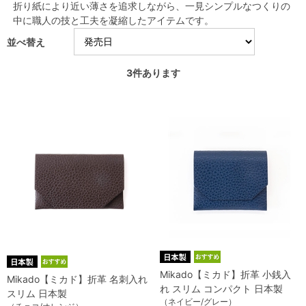
折り紙により近い薄さを追求しながら、一見シンプルなつくりの
中に職人の技と工夫を凝縮したアイテムです。
並べ替え
3
件あります
Mikado【ミカド】折革 小銭入
Mikado【ミカド】折革 名刺入れ
れ スリム コンパクト 日本製
スリム 日本製
（ネイビー/グレー）