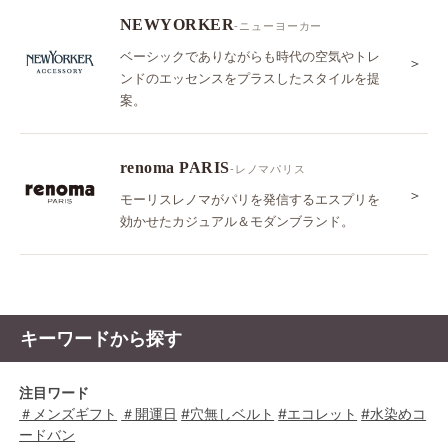
NEWYORKER
-ニューヨーカー
ベーシックでありながらも時代の空気やトレ
＞
ンドのエッセンスをプラスしたスタイルを提
案。
renoma PARIS
-レノマパリス
＞
モーリスレノマがパリを発信するエスプリを
効かせたカジュアル＆モダンブランド。
キーワードから探す
注目ワード
＃メンズギフト
＃開運日
#穴無しベルト
#エコレット
#水染めコ
ードバン