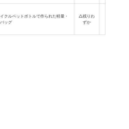
イクルペットボトルで作られた軽量・
△残りわ
バッグ
ずか