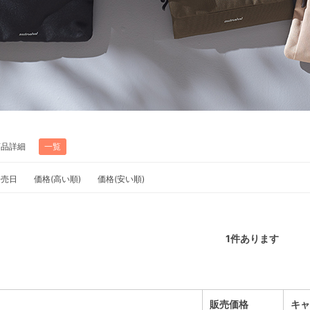
商品詳細
一覧
発売日
価格(高い順)
価格(安い順)
1
件あります
販売価格
キャ