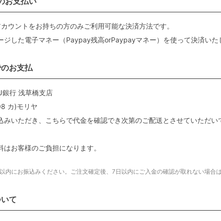
でのお支払い
yのアカウントをお持ちの方のみご利用可能な決済方法です。
ジした電子マネー（Paypay残高orPaypayマネー）を使って決済い
でのお支払
J銀行 浅草橋支店
13208 カ)モリヤ
込みいただき、こちらで代金を確認でき次第のご配送とさせていただい
料はお客様のご負担になります。
日以内にお振込みください。ご注文確定後、7日以内にご入金の確認が取れない場合
ついて