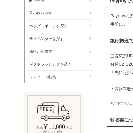
Paypay
財布一覧
革小物を探す
Paypa
事前にチャー
バッグ・ポーチを探す
サスペンダーを探す
銀行振込
価格から探す
三菱東京UF
普通02
ギフトラッピングを選ぶ
＊先にお振
レディース特集
＊振込手数
※ご注文後7
領収書に