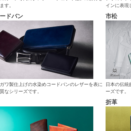
ます。
インに表現
ードバン
市松
ガワ製仕上げの水染めコードバンのレザーを表に
日本の伝統
質なシリーズです。
ーズです。
折革