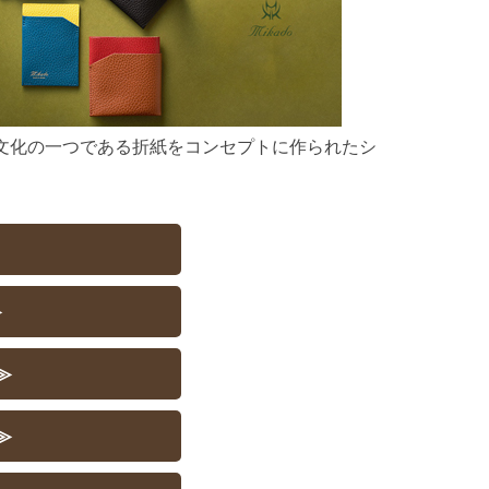
文化の一つである折紙をコンセプトに作られたシ
。
≫
≫
≫