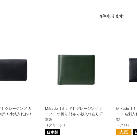
4
件あります
カド】グレージング カ
Mikado【ミカド】グレージング カ
Mikado
つ折り 小銭入れあり
ーフ 二つ折り 財布 小銭入れあり 日
ーフ 名刺入
本製
製
（グリーン）
（クロ）