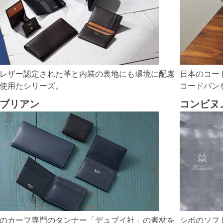
レザー認定された革と内装の裏地にも環境に配慮
日本のコー
使用たシリーズ。
コードバン
ブリアン
コンビヌ
のカーフ専門のタンナー「デュプイ社」の素材を
シボのソフ