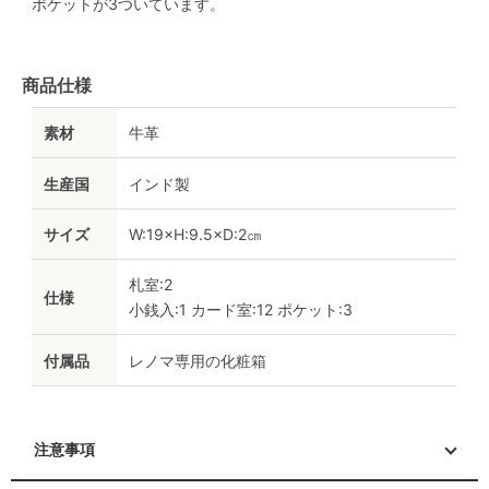
ポケットが3ついています。
商品仕様
素材
牛革
生産国
インド製
サイズ
W:19×H:9.5×D:2㎝
札室:2
仕様
小銭入:1 カード室:12 ポケット:3
付属品
レノマ専用の化粧箱
注意事項