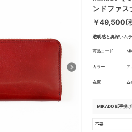
ンドファス
￥49,500(
透明感と奥深いム
商品コード
MK
カラー
ア
在庫
△
MIKADO 紙手提