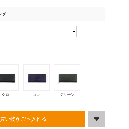
ング
クロ
コン
グリーン
買い物かごへ入れる