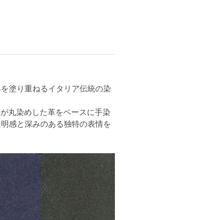
料を塗り重ねるイタリア伝統の染
人が丸染めした革をベースに手染
透明感と深みのある独特の表情を