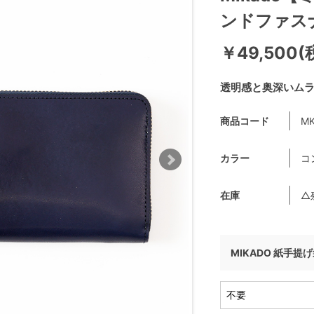
ンドファス
￥49,500(
透明感と奥深いム
商品コード
MK
カラー
コ
在庫
△
MIKADO 紙手提