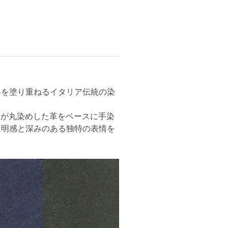
料を塗り重ねるイタリア伝統の染
人が丸染めした革をベースに手染
透明感と深みのある独特の表情を