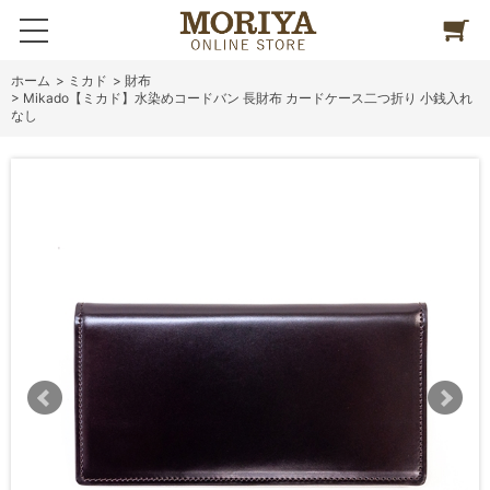
ホーム
>
ミカド
>
財布
>
Mikado【ミカド】水染めコードバン 長財布 カードケース二つ折り 小銭入れ
なし