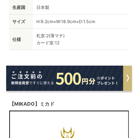
生産国
日本製
サイズ
H:9.2cm×W:18.9cm×D:1.5cm
札室:2(薄マチ)
仕様
カード室:12
【MIKADO】ミカド