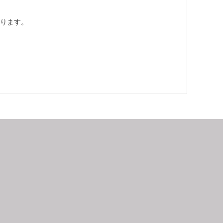
ります。
9
2026.10
月
日
月
火
水
木
金
土
日
月
1
2
3
4
5
6
7
8
9
10
11
12
4
5