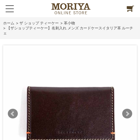
ホーム
>
ザ ショップ ティーケー
>
革小物
>
【ザショップティーケー】名刺入れ メンズ カードケースイタリア革 ルーチ
ェ