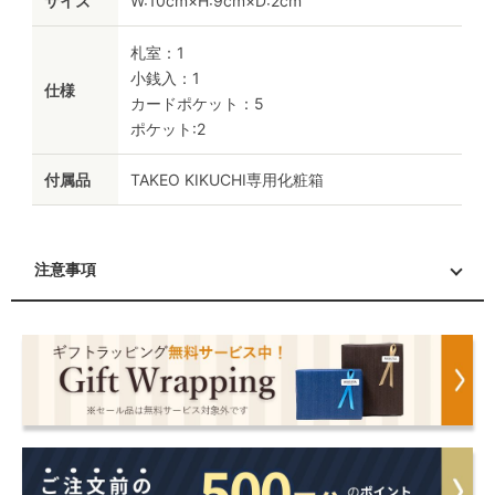
サイズ
W:10cm×H:9cm×D:2cm
札室：1
小銭入：1
仕様
カードポケット：5
ポケット:2
付属品
TAKEO KIKUCHI専用化粧箱
注意事項