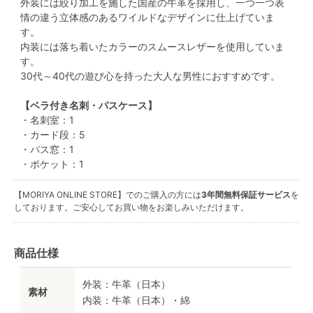
外装には絞り加工を施した国産の牛革を採用し、一つ一つ表
情の違う立体感のあるワイルドなデザインに仕上げていま
す。
内装には落ち着いたカラーのスムースレザーを使用していま
す。
30代～40代の遊び心を持った大人な男性におすすめです。
【ベラ付き名刺・パスケース】
・名刺室：1
・カード段：5
・パス窓：1
・ポケット：1
【MORIYA ONLINE STORE】でのご購入の方には
3年間無料保証サービス
を
しております。ご安心してお買い物をお楽しみいただけます。
商品仕様
外装：牛革（日本）
素材
内装：牛革（日本）・綿