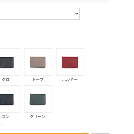
クロ
トープ
ボルド―
コン
グリーン
ー