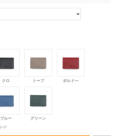
クロ
トープ
ボルド―
ブルー
グリーン
ンジ