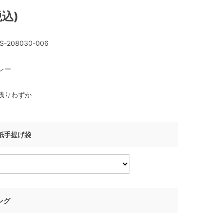
税込)
S-208030-006
レー
残りわずか
I 紙手提げ袋
ング