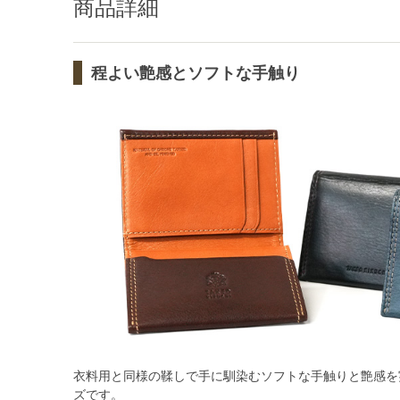
商品詳細
程よい艶感とソフトな手触り
衣料用と同様の鞣しで手に馴染むソフトな手触りと艶感を
ズです。