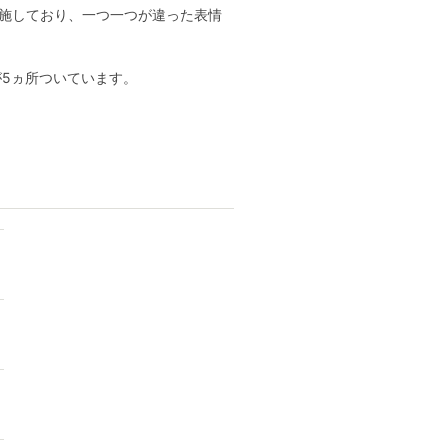
施しており、一つ一つが違った表情
が5ヵ所ついています。