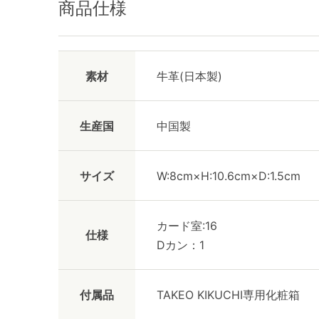
商品仕様
素材
牛革(日本製)
生産国
中国製
サイズ
W:8cm×H:10.6cm×D:1.5cm
カード室:16
仕様
Dカン：1
付属品
TAKEO KIKUCHI専用化粧箱