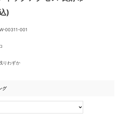
込)
W-00311-001
ロ
残りわずか
ング