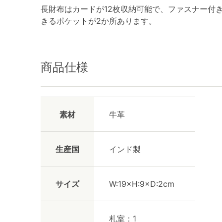
長財布はカードが12枚収納可能で、ファスナー付
きるポケットが2か所あります。
商品仕様
素材
牛革
生産国
インド製
サイズ
W:19×H:9×D:2cm
札室：1