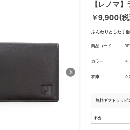
【レノマ】ラ
￥9,900(税
ふんわりとした手
商品コード
RE
カラー
チ
在庫
△
無料ギフトラッピ