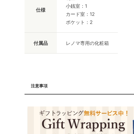
小銭室：1
仕様
カード室：12
ポケット：2
付属品
レノマ専用の化粧箱
注意事項