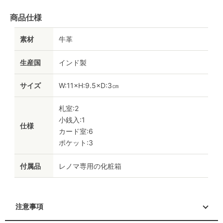
商品仕様
素材
牛革
生産国
インド製
サイズ
W:11×H:9.5×D:3㎝
札室:2
小銭入:1
仕様
カード室:6
ポケット:3
付属品
レノマ専用の化粧箱
注意事項