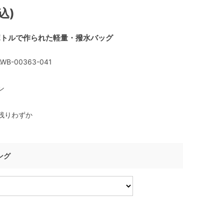
込)
ボトルで作られた軽量・撥水バッグ
WB-00363-041
ン
残りわずか
ング