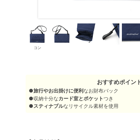
コン
おすすめポイン
●
旅行やお出掛けに便利
なお財布バック
●収納十分な
カード室とポケット
つき
●
スティナブル
なリサイクル素材を使用