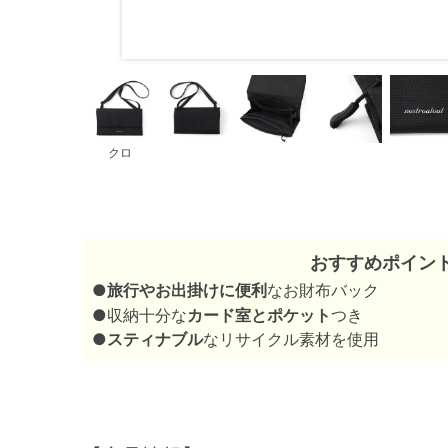
クロ
おすすめポイン
●
旅行やお出掛けに便利
なお財布バック
●収納十分な
カード室とポケット
つき
●
スティナブル
なリサイクル素材を使用