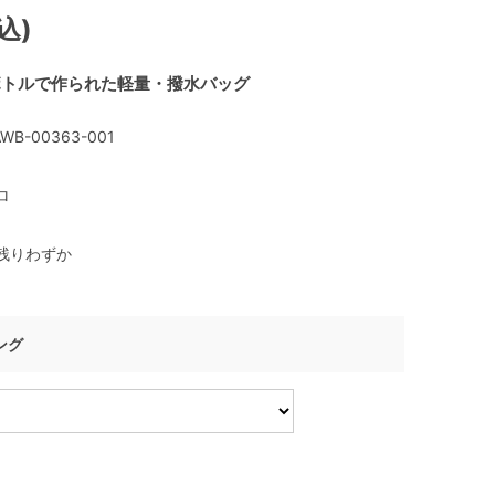
込)
ボトルで作られた軽量・撥水バッグ
WB-00363-001
ロ
残りわずか
ング