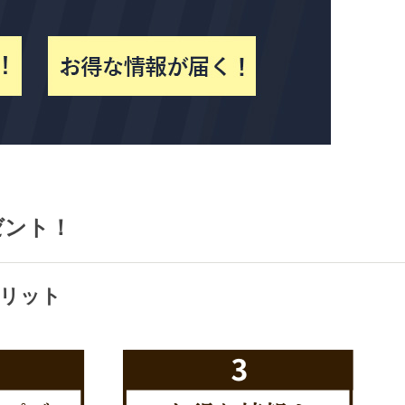
ゼント！
リット