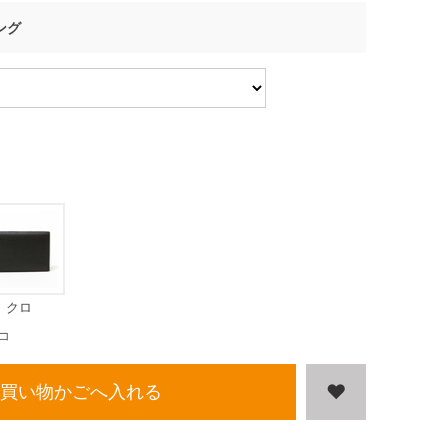
ング
クロ
コ
買い物かごへ入れる