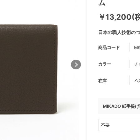
ム
￥13,200(
日本の職人技術の
商品コード
MK
カラー
チ
在庫
△
MIKADO 紙手提