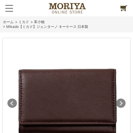
ホーム
>
ミカド
>
革小物
>
Mikado【ミカド】ジェンターノ キーケース 日本製