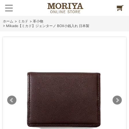
ホーム
>
ミカド
>
革小物
>
Mikado【ミカド】ジェンターノ BOX小銭入れ 日本製