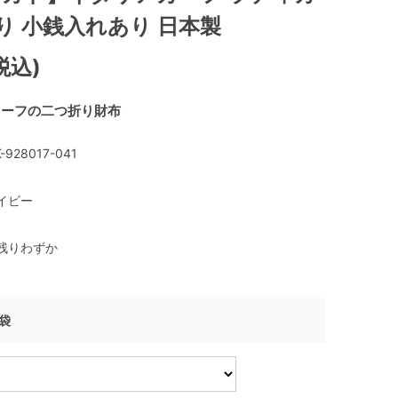
り 小銭入れあり 日本製
税込)
カーフの二つ折り財布
-928017-041
イビー
残りわずか
げ袋