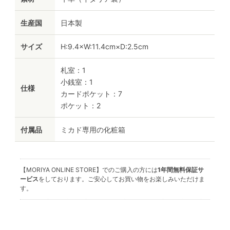
生産国
日本製
サイズ
H:9.4×W:11.4cm×D:2.5cm
札室：1
小銭室：1
仕様
カードポケット：7
ポケット：2
付属品
ミカド専用の化粧箱
【MORIYA ONLINE STORE】でのご購入の方には
1年間無料保証サ
ービス
をしております。ご安心してお買い物をお楽しみいただけま
す。