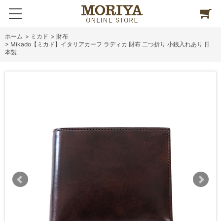
ホーム
>
ミカド
>
財布
>
Mikado【ミカド】イタリアカーフ ラディカ 財布 二つ折り 小銭入れあり 日
本製